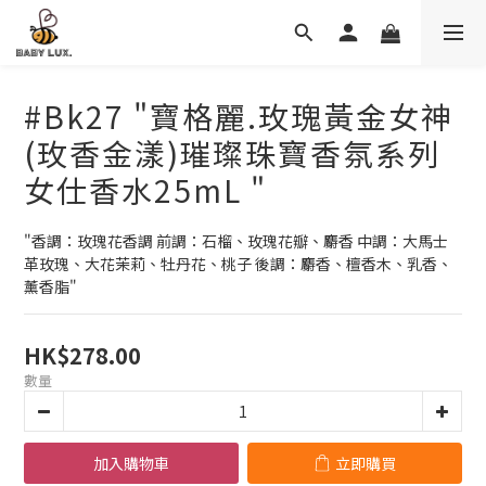
#Bk27 "寶格麗.玫瑰黃金女神
(玫香金漾)璀璨珠寶香氛系列
女仕香水25mL "
"香調：玫瑰花香調 前調：石榴、玫瑰花瓣、麝香 中調：大馬士
革玫瑰、大花茉莉、牡丹花、桃子 後調：麝香、檀香木、乳香、
薰香脂"
HK$278.00
數量
加入購物車
立即購買