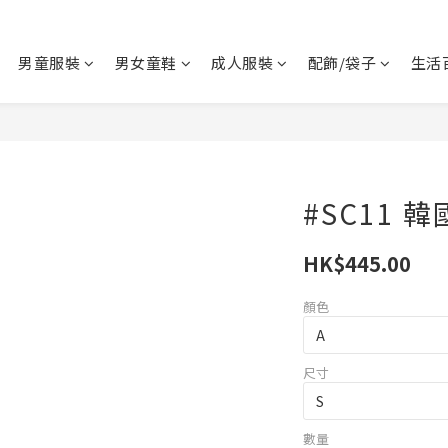
男童服裝
男女童鞋
成人服裝
配飾/袋子
生活
#SC11 
HK$445.00
顏色
尺寸
數量