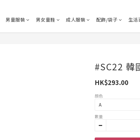
男童服裝
男女童鞋
成人服裝
配飾/袋子
生活
#SC22 
HK$293.00
顏色
數量